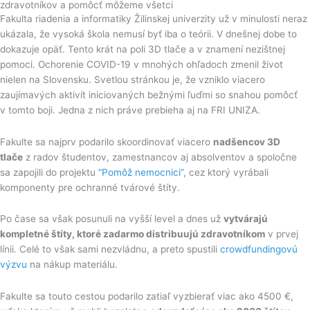
zdravotníkov a pomôcť môžeme všetci
Fakulta riadenia a informatiky Žilinskej univerzity už v minulosti neraz
ukázala, že vysoká škola nemusí byť iba o teórii. V dnešnej dobe to
dokazuje opäť. Tento krát na poli 3D tlače a v znamení nezištnej
pomoci. Ochorenie COVID-19 v mnohých ohľadoch zmenil život
nielen na Slovensku. Svetlou stránkou je, že vzniklo viacero
zaujímavých aktivít iniciovaných bežnými ľuďmi so snahou pomôcť
v tomto boji. Jedna z nich práve prebieha aj na FRI UNIZA.
Fakulte sa najprv podarilo skoordinovať viacero
nadšencov 3D
tlače
z radov študentov, zamestnancov aj absolventov a spoločne
sa zapojili do projektu
“Pomôž nemocnici”
, cez ktorý vyrábali
komponenty pre ochranné tvárové štíty.
Po čase sa však posunuli na vyšší level a dnes už
vytvárajú
kompletné štíty, ktoré zadarmo distribuujú zdravotníkom
v prvej
línii. Celé to však sami nezvládnu, a preto spustili
crowdfundingovú
výzvu
na nákup materiálu.
Fakulte sa touto cestou podarilo zatiaľ vyzbierať viac ako 4500 €,