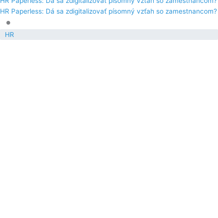
HR Paperless: Dá sa zdigitalizovať písomný vzťah so zamestnancom?
HR Paperless: Dá sa zdigitalizovať písomný vzťah so zamestnancom?
•
HR