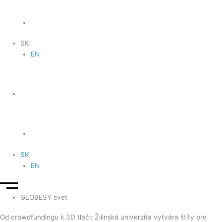
SK
EN
SK
EN
GLOBESY svet
Od crowdfundingu k 3D tlači: Žilinská univerzita vytvára štíty pre