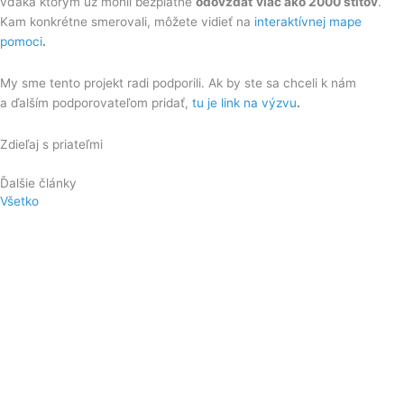
vďaka ktorým už mohli bezplatne
odovzdať viac ako 2000 štítov
.
Kam konkrétne smerovali, môžete vidieť na
interaktívnej mape
pomoci
.
My sme tento projekt radi podporili. Ak by ste sa chceli k nám
a ďalším podporovateľom pridať,
tu je link na výzvu
.
Zdieľaj s priateľmi
Ďalšie články
Všetko