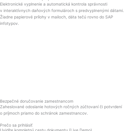
Elektronické vyplnenie a automatická kontrola správnosti
v interaktívnych daňových formulároch s predvyplnenými dátami.
Žiadne papierové prílohy v mailoch, dáta tečú rovno do SAP
infotypov.
Bezpečné doručovanie zamestnancom
Zaheslované odoslanie hotových ročných zúčtovaní či potvrdení
o príjmoch priamo do schránok zamestnancov.
Prečo sa prihlásiť
Uvidíte kompletnú cestu dokumentu (Live Demo)