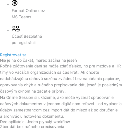
Formát
Online cez
MS Teams
Účasť
Bezplatná
po registrácii
Registrovať sa
Nie je na čo čakať, marec začína na jeseň
Ročné zúčtovanie daní sa môže zdať ďaleko, no pre mzdové a HR
tímy vo väčších organizáciách sa čas kráti. Ak chcete
nadchádzajúcu daňovú sezónu zvládnuť bez naháňania papierov,
opravovania chýb a ručného prepisovania dát, jeseň je posledným
časovým oknom na začatie príprav.
Na Online Session si ukážeme, ako môže vyzerať spracovanie
daňových dokumentov v jednom digitálnom reťazci – od vyplnenia
údajov zamestnancom cez import dát do miezd až po doručenie
a archiváciu hotového dokumentu.
Dve aplikácie. Jeden plynulý workflow
Zber dát bez ručného prepisovania