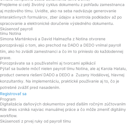
Prejdeme si celý životný cyklus dokumentu z pohľadu zamestnanca
aj mzdového tímu. Uvidíte, ako na seba nadväzuje generovanie
interaktívnych formulárov, zber údajov a kontrola podkladov až po
spracovanie a elektronické doručenie výsledného dokumentu.
Skúsenosť payroll
tímu Notina
Simona Marténková a David Halmazňa z Notina otvorene
porozprávajú o tom, ako prechod na DADO a DEDO vnímal payroll
tím, ako ho zvládli zamestnanci a čo im to prinieslo do každodennej
praxe.
Porozprávate sa s používateľmi aj tvorcami aplikácií
Pýtať sa budete môcť nielen payroll tímu Notina, ale aj Karola Hatalu,
product ownera riešení DADO a DEDO a Zuzany Hodálovej, hlavnej
konzultantky. Na implementáciu, praktické používanie aj to, čo je
potrebné zvážiť pred nasadením.
Registrovať sa
Program
Digitalizácia daňových dokumentov pred ďalším ročným zúčtovaním
Kde dnes vzniká najviac manuálnej práce a čo môže zmeniť digitálny
workflow.
Skúsenosti z prvej ruky od payroll tímu