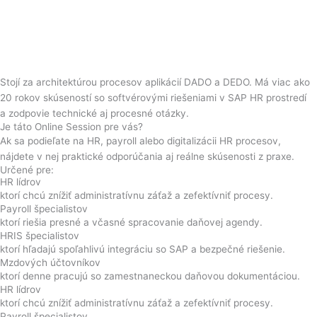
Stojí za architektúrou procesov aplikácií DADO a DEDO. Má viac ako
20 rokov skúseností so softvérovými riešeniami v SAP HR prostredí
a zodpovie technické aj procesné otázky.
Je táto Online Session pre vás?
Ak sa podieľate na HR, payroll alebo digitalizácii HR procesov,
nájdete v nej praktické odporúčania aj reálne skúsenosti z praxe.
Určené pre:
HR lídrov
ktorí chcú znížiť administratívnu záťaž a zefektívniť procesy.
Payroll špecialistov
ktorí riešia presné a včasné spracovanie daňovej agendy.
HRIS špecialistov
ktorí hľadajú spoľahlivú integráciu so SAP a bezpečné riešenie.
Mzdových účtovníkov
ktorí denne pracujú so zamestnaneckou daňovou dokumentáciou.
HR lídrov
ktorí chcú znížiť administratívnu záťaž a zefektívniť procesy.
Payroll špecialistov